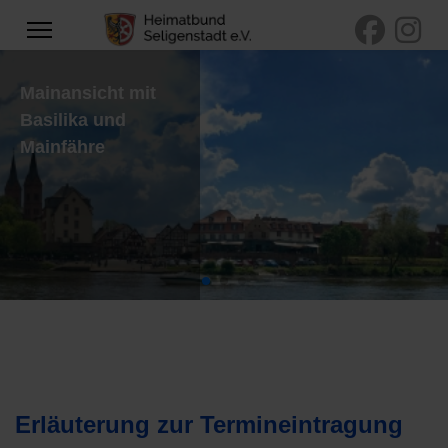
Mainansicht mit
Basilika und
Mainfähre
Erläuterung zur Termineintragung