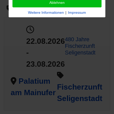
Ablehnen
Verein
Weitere Informationen
|
Impressum
480 Jahre
22.08.2026
Fischerzunft
-
Seligenstadt
23.08.2026
Palatium
Fischerzunft
am Mainufer
Seligenstadt