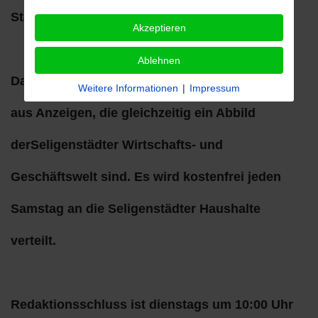
Stadt sind gern gesehen.
Akzeptieren
Ablehnen
Das Seligenstädter Heimatblatt finanziert sich
Weitere Informationen
|
Impressum
aus Anzeigen, die gleichzeitig ein Abbild
derSeligenstädter Wirtschafts- und
Geschäftswelt sind. Es wird kostenfrei jeden
Samstag an die Seligenstädter Haushalte
verteilt.
Redaktionsschluss ist dienstags um 10:00 Uhr