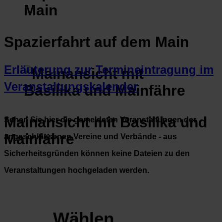
Spazierfahrt auf dem Main
Erläuterung zur Termineintragung im
Veranstaltungskalender
Mainansicht mit Basilika und
Sehen Sie hier die gemeldeten Veranstaltungen der
Mainfähre
angeschlossenen Vereine und Verbände - aus
Sicherheitsgründen können keine Dateien zu den
Veranstaltungen hochgeladen werden.
Wählen