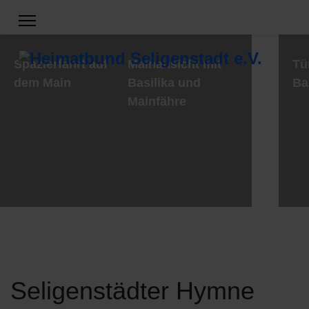
Spazierfahrt auf
Mainansicht mit
Tü
dem Main
Basilika und
Ba
Mainfähre
Seligenstädter Hymne