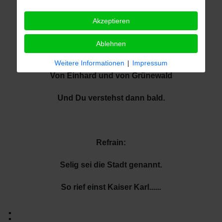
Denn in seiner Mauer war manch großer Mann.
Akzeptieren
Stell Dich auf den „Dalles“
Ablehnen
Dort erfährst Du alles
Weitere Informationen
|
Impressum
Von Einhard und von Grünewald
Und Du verstehst dann bald.
Refrain:
Selig sei die Stadt genannt.
So rief einst Kaiser Karl......
: