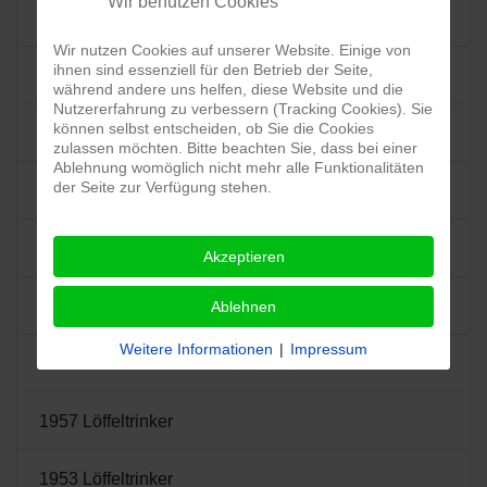
Wir benutzen Cookies
1989 Löffeltrinker
Wir nutzen Cookies auf unserer Website. Einige von
ihnen sind essenziell für den Betrieb der Seite,
1984 Löffeltrinker
während andere uns helfen, diese Website und die
Nutzererfahrung zu verbessern (Tracking Cookies). Sie
können selbst entscheiden, ob Sie die Cookies
1979 Löffeltrinker
zulassen möchten. Bitte beachten Sie, dass bei einer
Ablehnung womöglich nicht mehr alle Funktionalitäten
der Seite zur Verfügung stehen.
1974 Löffeltrinker
1969 Löffeltrinker
Akzeptieren
1965 Löffeltrinker
Ablehnen
Weitere Informationen
|
Impressum
1961 Löffeltrinker
1957 Löffeltrinker
1953 Löffeltrinker