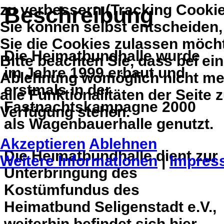
zu verbessern (Tracking Cookie
Beschreibung
Sie können selbst entscheiden,
Sie die Cookies zulassen möch
Die Heimatbundhalle wurde
Bitte beachten Sie, dass bei ein
im Jahre 1999 erbaut und
Ablehnung womöglich nicht me
erstmals in der
alle Funktionalitäten der Seite 
Fastnachtskampagne 2000
Verfügung stehen.
als Wagenbauerhalle genutzt.
Akzeptieren
Ablehnen
Die Heimatbundhalle dient zur
Weitere Informationen
|
Impres
Unterbringung des
Kostümfundus des
Heimatbund Seligenstadt e.V.,
weiterhin befindet sich hier