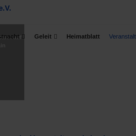
stnacht
Geleit
Heimatblatt
Veranstal
fahrt auf
in