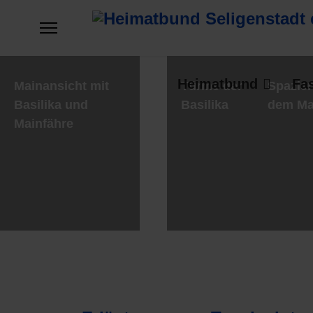
Heimatbund
Fa
Mainansicht mit
Türme der
Spazier
Basilika und
Basilika
dem Ma
Mainfähre