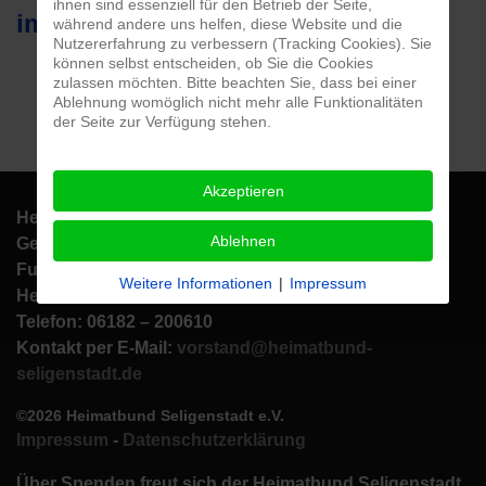
ihnen sind essenziell für den Betrieb der Seite,
im Veranstaltungskalender
während andere uns helfen, diese Website und die
Nutzererfahrung zu verbessern (Tracking Cookies). Sie
können selbst entscheiden, ob Sie die Cookies
zulassen möchten. Bitte beachten Sie, dass bei einer
Ablehnung womöglich nicht mehr alle Funktionalitäten
der Seite zur Verfügung stehen.
Akzeptieren
Heimatbund Seligenstadt e.V.
Ablehnen
Geschäftsstelle: Aschaffenburger Str. 1
Fundus/
Weitere Informationen
|
Impressum
Heimatbundhalle: Am Eichwald 7
Telefon: 06182 – 200610
Kontakt per E-Mail:
vorstand@heimatbund-
seligenstadt.de
©2026 Heimatbund Seligenstadt e.V.
Impressum
-
Datenschutzerklärung
Über Spenden freut sich der Heimatbund Seligenstadt