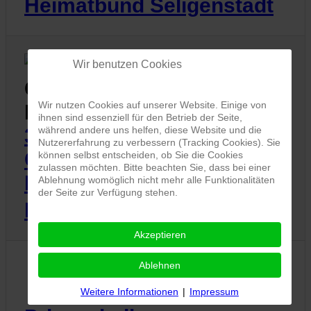
Heimatbund Seligenstadt
Wir benutzen Cookies
10.01.2027
15:01 Uhr
Wir nutzen Cookies auf unserer Website. Einige von
ihnen sind essenziell für den Betrieb der Seite,
3.
während andere uns helfen, diese Website und die
Nutzererfahrung zu verbessern (Tracking Cookies). Sie
Galasitzung
können selbst entscheiden, ob Sie die Cookies
Riesensaal
zulassen möchten. Bitte beachten Sie, dass bei einer
Heimatbund
Ablehnung womöglich nicht mehr alle Funktionalitäten
der Seite zur Verfügung stehen.
Heimatbund Seligenstadt
Akzeptieren
22.01.2027
Ablehnen
19:11 Uhr
Weitere Informationen
|
Impressum