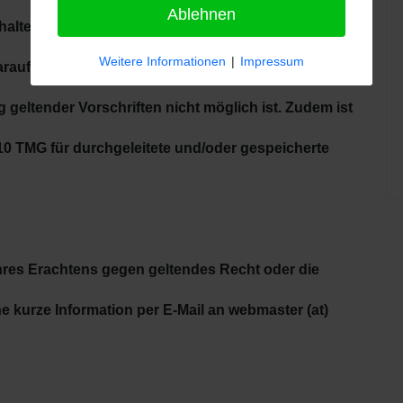
Ablehnen
halte sowie Links stets im rechtlichen Rahmen
Weitere Informationen
|
Impressum
darauf hin, dass aufgrund der Menge eine
 geltender Vorschriften nicht möglich ist. Zudem ist
 10 TMG für durchgeleitete und/oder gespeicherte
 Ihres Erachtens gegen geltendes Recht oder die
ne kurze Information per E-Mail an
webmaster (at)