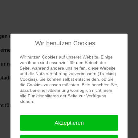
gen dem Urheberrecht. In erster Linie dürfen
Wir benutzen Cookies
ernet und Vervielfältigung auf Datenträger wie CD-
Wir nutzen Cookies auf unserer Website. Einige
von ihnen sind essenziell für den Betrieb der
nur nach vorheriger schriftlicher Zustimmung des
Seite, während andere uns helfen, diese Website
und die Nutzererfahrung zu verbessern (Tracking
adt e.V., erfolgen.
Cookies). Sie können selbst entscheiden, ob Sie
die Cookies zulassen möchten. Bitte beachten Sie,
dass bei einer Ablehnung womöglich nicht mehr
alle Funktionalitäten der Seite zur Verfügung
stehen.
ht für unverlangt eingesandte Inhalte, Manuskripte
Akzeptieren