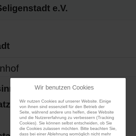
ligenstadt e.V.
adt
enhof
innenhof
Wir benutzen Cookies
Wir nutzen Cookies auf unserer Website. Einige
atz
von ihnen sind essenziell für den Betrieb der
Seite, während andere uns helfen, diese Website
und die Nutzererfahrung zu verbessern (Tracking
Cookies). Sie können selbst entscheiden, ob Sie
die Cookies zulassen möchten. Bitte beachten Sie,
stadt
dass bei einer Ablehnung womöglich nicht mehr