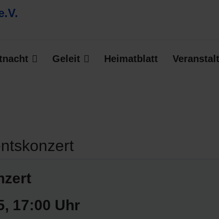
tnacht
Geleit
Heimatblatt
Veranstal
entskonzert
nzert
5
, 17:00 Uhr