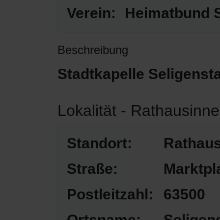
Verein:
Heimatbund Se
Beschreibung
Stadtkapelle Seligenst
Lokalität - Rathausinn
Standort:
Rathaus
Straße:
Marktpl
Postleitzahl:
63500
Ortsname:
Seligen