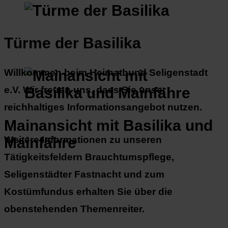
Türme der Basilika
Willkommen beim Heimatbund Seligenstadt
e.V. Wir freuen uns, dass Sie unser
reichhaltiges Informationsangebot nutzen.
Mainansicht mit Basilika und
Mainfähre
Weitere Informationen zu unseren
Tätigkeitsfeldern Brauchtumspflege,
Seligenstädter Fastnacht und zum
Kostümfundus erhalten Sie über die
obenstehenden Themenreiter.