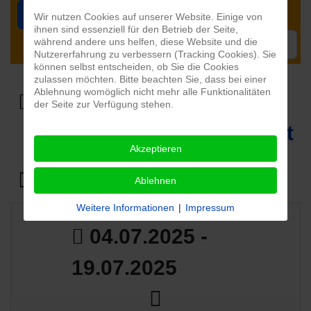
Suchen
Zurücksetzen
Wir nutzen Cookies auf unserer Website. Einige von
ihnen sind essenziell für den Betrieb der Seite,
Limit
während andere uns helfen, diese Website und die
Nutzererfahrung zu verbessern (Tracking Cookies). Sie
können selbst entscheiden, ob Sie die Cookies
zulassen möchten. Bitte beachten Sie, dass bei einer
Ablehnung womöglich nicht mehr alle Funktionalitäten
der Seite zur Verfügung stehen.
Datum
Bild
Titel
Lokalität
Akzeptieren
Verein
Ablehnen
Weitere Informationen
|
Impressum
04.07.2025 -
19.07.2025